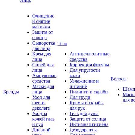
Лицо
Очищение
и снятие
макияжа
Защита от
солнца
Сыворотка
Тело
для лица
Крем для
Антицеллюлитные
лица
средства
Спрей для
Коррекция фигуры
лица
Для упругости
Ампульные
кожи
Волосы
средства
Увлажнение и
Маски для
питание
Шамп
Бренды
лица
Пилинги и скрабы
Маск
Уход для
Для груди
для в
шеи и
Кремы и скрабы
декольте
для рук
Уход за
Гель для душа
кожей глаз
Защита от солнца
и губ
Интимная гигиена
Дневной
Дезодоранты