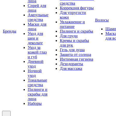
лица
средства
Спрей для
Коррекция фигуры
лица
Для упругости
Ампульные
кожи
средства
Волосы
Увлажнение и
Маски для
питание
лица
Шамп
Бренды
Пилинги и скрабы
Уход для
Маск
Для груди
шеи и
для в
Кремы и скрабы
декольте
для рук
Уход за
Гель для душа
кожей глаз
Защита от солнца
и губ
Интимная гигиена
Дневной
Дезодоранты
уход
Для массажа
Ночной
уход
Тональные
средства
Пилинги и
скрабы для
лица
Наборы