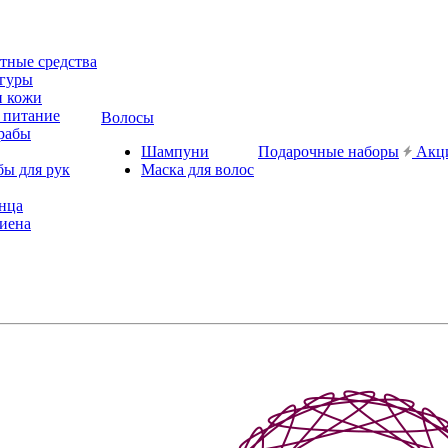
ные средства
игуры
и кожи
 питание
Волосы
рабы
Шампуни
Подарочные наборы
Акц
бы для рук
Маска для волос
лнца
иена