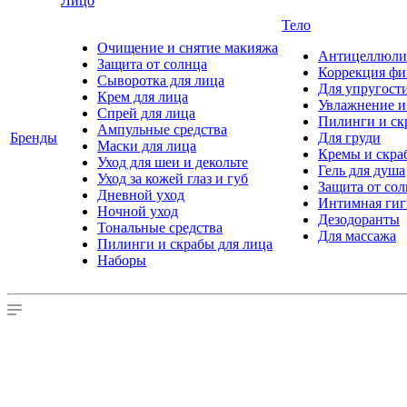
Лицо
Тело
Очищение и снятие макияжа
Антицеллюлит
Защита от солнца
Коррекция ф
Сыворотка для лица
Для упругост
Крем для лица
Увлажнение и
Спрей для лица
Пилинги и ск
Ампульные средства
Бренды
Для груди
Маски для лица
Кремы и скра
Уход для шеи и декольте
Гель для душа
Уход за кожей глаз и губ
Защита от со
Дневной уход
Интимная гиг
Ночной уход
Дезодоранты
Тональные средства
Для массажа
Пилинги и скрабы для лица
Наборы