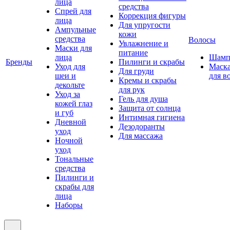
лица
средства
Спрей для
Коррекция фигуры
лица
Для упругости
Ампульные
кожи
средства
Волосы
Увлажнение и
Маски для
питание
лица
Шамп
Бренды
Пилинги и скрабы
Уход для
Маск
Для груди
шеи и
для в
Кремы и скрабы
декольте
для рук
Уход за
Гель для душа
кожей глаз
Защита от солнца
и губ
Интимная гигиена
Дневной
Дезодоранты
уход
Для массажа
Ночной
уход
Тональные
средства
Пилинги и
скрабы для
лица
Наборы