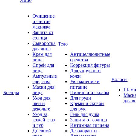
Лицо
Очищение
и снятие
макияжа
Защита от
солнца
Сыворотка
Тело
для лица
Крем для
Антицеллюлитные
лица
средства
Спрей для
Коррекция фигуры
лица
Для упругости
Ампульные
кожи
Волосы
средства
Увлажнение и
Маски для
питание
Шамп
Бренды
лица
Пилинги и скрабы
Маск
Уход для
Для груди
для в
шеи и
Кремы и скрабы
декольте
для рук
Уход за
Гель для душа
кожей глаз
Защита от солнца
и губ
Интимная гигиена
Дневной
Дезодоранты