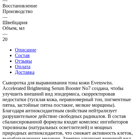
—
Восстановление
Производство
—
Швейцария
Объем, мл
—
20
Описание
Состав
Отзывы
Оплата
Доставка
Сыворотка для выравнивания тона кожи Evenswiss.
Accelerated Brightening Serum Booster No7 создана, чтобы
улучшить внешний вид эпидермиса, скорректировав
недостатки (тусклая кожа, неравномерный тон, пигментные
пятна, застойные пятна постакне, мелкие морщины).
Благодаря антиоксидантным свойствам нейтрализует
разрушительное действие свободных радикалов. В состав
сбалансированной формулы входят комплекс ингибиторов
тирозиназы (натуральных осветлителей) и мощных
природных антиоксидантов, что снижает активность клеток,
вырабатывающих меланин. Заметно улучшает внешний вид