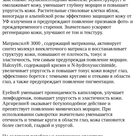
омолаживает кожу, уменьшает глубину морщин и повышает
упругость кожи. Растительные стволовые клетки яблок,
винограда и альпийской розы эффективно защищают кожу от
УФ излучения и предупреждают появление признаков фото- и
преждевременного старения. Значительно ускоряют
регенерацию кожи, улучшают ее тон и текстуру.
Матриксил® 3000 , содержащий матрикины, активирует
синтез молекул внеклеточного матрикса и восстанавливает
структуру кожи, повышают ее плотность, тонус и
эластичность, тем самым предупреждая появление морщин.
Haloxyl®, содержащий кризин и N-hydroxysuccinimide,
увеличивает упругость и повышает тонус кожи вокруг глаз,
эффективно борется с темными кругами и отеками в области
глаз, а также предупреждает появление пигментации.
Eyeliss® уменьшает проницаемость капилляров, улучшает
лимфодренаж, повышает упругость и эластичность кожи.
Аргирелин® оказывает ботулоподобное действие и
препятствует появлению мимических морщин. При
использовании сыворотки значительно уменьшается
отечность и темные круги в области глаз, кожа становится
более светлой, гладкой и упругой.