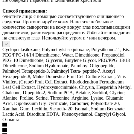
Не содержит парабены и химические красители.
Способ применения:
очистите лицо с помощью соответствующего очищающего
средства. Протонизируйте кожу. Нанесите небольшое
количество сыворотки на кожу вокруг глаз похлопывающими
движениями, равномерно распределите. Избегайте попадания
на слизистую глаз. Используйте утром и / или вечером.
Cyclopentasiloxane, Polymethylsilsequioxane, Polysilicone-11, Bis-
PEG/PPG-14/14 Dimethicone, Water, Dimethicone, Propanediol,
PEG-10 Dimethicone, Glycerin, Butylene Glycol, PEG/PPG-18/18
Dimethicone, Sodium Hyaluronate, Palmitoyl Oligopeptide,
Palmitoyl Tetrapeptide-3, Palmitoyl Tetra- peptide-7, Acetyl
Hexapeptide-8, Malus Domestica Fruit Cell Culture Extract, Vitis
Vinifera (Grape) Fruit Cell Extract, Rhododendron Ferrugineum
Leaf Cell Extract, Hydroxysuccinimide, Chrysin, Hesperidin Methyl
Chalcone, Dipeptide-2, Sodium PCA, Betaine, Sorbitol, Glycine,
Alanine, Proline, Serine, Threonine, Arginine, Lysine, Glutamic
Acid, Dipotassium Gly- cyrrhizate, Carbomer, Polysorbate 20,
Xanthan Gum, Lecithin, Steareth- 20, Isomalt, Sodium Benzoate,
Lactic Acid, Disodium EDTA, Phenoxyethanol, Caprylyl Glycol.
Отзывы