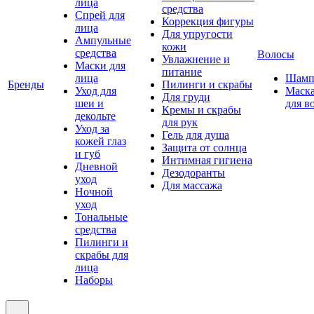
лица
средства
Спрей для
Коррекция фигуры
лица
Для упругости
Ампульные
кожи
средства
Волосы
Увлажнение и
Маски для
питание
лица
Шамп
Бренды
Пилинги и скрабы
Уход для
Маск
Для груди
шеи и
для в
Кремы и скрабы
декольте
для рук
Уход за
Гель для душа
кожей глаз
Защита от солнца
и губ
Интимная гигиена
Дневной
Дезодоранты
уход
Для массажа
Ночной
уход
Тональные
средства
Пилинги и
скрабы для
лица
Наборы