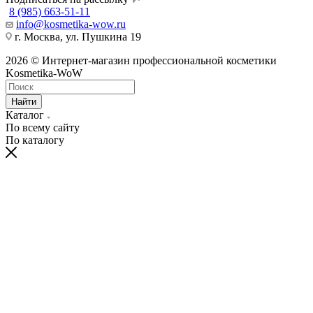
8 (985) 663-51-11
info@kosmetika-wow.ru
г. Москва, ул. Пушкина 19
2026 © Интернет-магазин профессиональной косметики
Kosmetika-WoW
Найти
Каталог
По всему сайту
По каталогу
hentai
telugu
bangalore
village
moti
himarsha
sexy
kissing
spy
نيك
سكس
ナ
سكس
ينيك
ク
china
actress
porn
kannada
aurat
venkatsamy
hot
sexy
cam
الابن
مصر
مراهقات
ام
ン
リ
dress
xnxx
videos
sex
ki
anybunny.mobi
lesbian
video
sex
وامه
عرب
روسى
صاحبه
パ
ス
bluhentai.com
videos
orgyvideos.info
hardcoreporntrends.com
chudai
indian
girls
indianxxxonline.com
pornozavr.net
gottorco.com
tubepatrol.pro
pornoshock.org
nusexy.com
動
タ
best
foxporns.info
xxx
ravaligoswami
video
sexey
fucking
bengalixxxvideo
telugu
سكس
نيك
سكس
افلام
画
ル
hentai
miss
www.com
freshxxxtube.mobi
girls
bluefilm
kajal
دكتورة
وبعبصه
متنقبين
سكس
エ
映
manga
india
mp4moviez.la
videos
sex
الشيميل
site
sex
povporntrends.com
images
ロ
像
video
freida
freejavstreaming.net
javcensored.mobi
pinto
美
綾
hot
少
瀬
女
さ