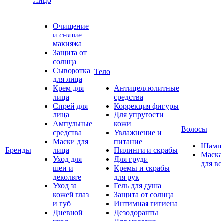
Лицо
Очищение
и снятие
макияжа
Защита от
солнца
Сыворотка
Тело
для лица
Крем для
Антицеллюлитные
лица
средства
Спрей для
Коррекция фигуры
лица
Для упругости
Ампульные
кожи
Волосы
средства
Увлажнение и
Маски для
питание
Шамп
Бренды
лица
Пилинги и скрабы
Маск
Уход для
Для груди
для в
шеи и
Кремы и скрабы
декольте
для рук
Уход за
Гель для душа
кожей глаз
Защита от солнца
и губ
Интимная гигиена
Дневной
Дезодоранты