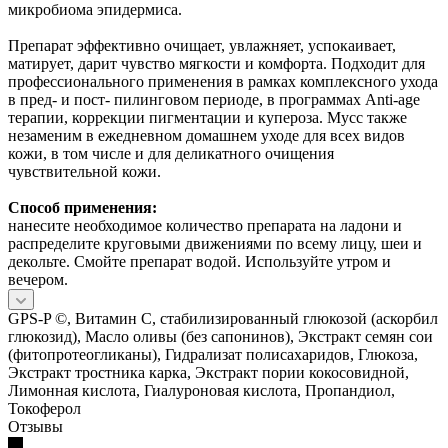
микробиома эпидермиса.
Препарат эффективно очищает, увлажняет, успокаивает,
матирует, дарит чувство мягкости и комфорта. Подходит для
профессионального применения в рамках комплексного ухода
в пред- и пост- пилинговом периоде, в программах Anti-age
терапии, коррекции пигментации и купероза. Мусс также
незаменим в ежедневном домашнем уходе для всех видов
кожи, в том числе и для деликатного очищения
чувствительной кожи.
Способ применения:
нанесите необходимое количество препарата на ладони и
распределите круговыми движениями по всему лицу, шеи и
декольте. Смойте препарат водой. Используйте утром и
вечером.
GPS-P ©, Витамин С, стабилизированный глюкозой (аскорбил
глюкозид), Масло оливы (без сапонинов), Экстракт семян сои
(фитопротеогликаны), Гидрализат полисахаридов, Глюкоза,
Экстракт тростника карка, Экстракт пории кокосовидной,
Лимонная кислота, Гиалуроновая кислота, Пропандиол,
Токоферол
Отзывы