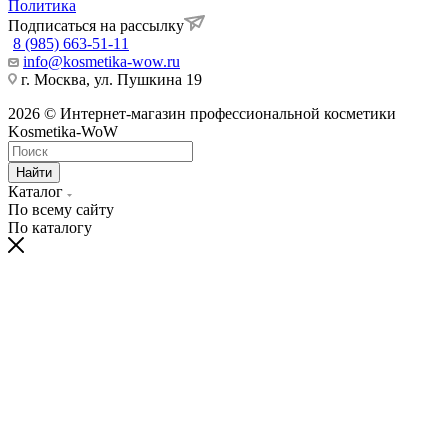
Политика
Подписаться на рассылку
8 (985) 663-51-11
info@kosmetika-wow.ru
г. Москва, ул. Пушкина 19
2026 © Интернет-магазин профессиональной косметики
Kosmetika-WoW
Найти
Каталог
По всему сайту
По каталогу
hentai
telugu
bangalore
village
moti
himarsha
sexy
kissing
spy
نيك
سكس
ナ
سكس
ينيك
ク
china
actress
porn
kannada
aurat
venkatsamy
hot
sexy
cam
الابن
مصر
مراهقات
ام
ン
リ
dress
xnxx
videos
sex
ki
anybunny.mobi
lesbian
video
sex
وامه
عرب
روسى
صاحبه
パ
ス
bluhentai.com
videos
orgyvideos.info
hardcoreporntrends.com
chudai
indian
girls
indianxxxonline.com
pornozavr.net
gottorco.com
tubepatrol.pro
pornoshock.org
nusexy.com
動
タ
best
foxporns.info
xxx
ravaligoswami
video
sexey
fucking
bengalixxxvideo
telugu
سكس
نيك
سكس
افلام
画
ル
hentai
miss
www.com
freshxxxtube.mobi
girls
bluefilm
kajal
دكتورة
وبعبصه
متنقبين
سكس
エ
映
manga
india
mp4moviez.la
videos
sex
الشيميل
site
sex
povporntrends.com
images
ロ
像
video
freida
freejavstreaming.net
javcensored.mobi
pinto
美
綾
hot