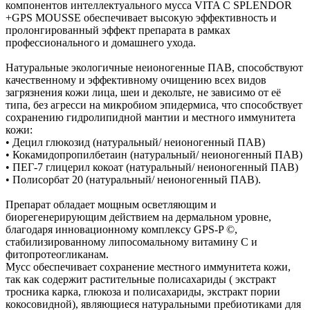
компонентов интеллектуального мусса VITA C SPLENDOR
+GPS MOUSSE обеспечивает высокую эффективность и
пролонгированный эффект препарата в рамках
профессионального и домашнего ухода.
Натуральные экологичные неионогенные ПАВ, способствуют
качественному и эффективному очищению всех видов
загрязнения кожи лица, шеи и декольте, не зависимо от её
типа, без агресси на микробиом эпидермиса, что способствует
сохранению гидролипидной мантии и местного иммунитета
кожи:
• Децил глюкозид (натуральный/ неионогенный ПАВ)
• Кокамидопропилбетаин (натуральный/ неионогенный ПАВ)
• ПЕГ-7 глицерил кокоат (натуральный/ неионогенный ПАВ)
• Полисорбат 20 (натуральный/ неионогенный ПАВ).
Препарат обладает мощным осветляющим и
биорегенерирующим действием на дермальном уровне,
благодаря инновационному комплексу GPS-P ©,
стабилизированному липосомальному витамину С и
фитопротеогликанам.
Мусс обеспечивает сохранение местного иммунитета кожи,
так как содержит растительные полисахариды ( экстракт
тросника карка, глюкоза и полисахариды, экстракт пории
кокосовидной), являющиеся натуральными пребиотиками для