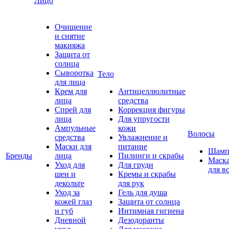
Лицо
Очищение
и снятие
макияжа
Защита от
солнца
Сыворотка
Тело
для лица
Крем для
Антицеллюлитные
лица
средства
Спрей для
Коррекция фигуры
лица
Для упругости
Ампульные
кожи
Волосы
средства
Увлажнение и
Маски для
питание
Шамп
Бренды
лица
Пилинги и скрабы
Маск
Уход для
Для груди
для в
шеи и
Кремы и скрабы
декольте
для рук
Уход за
Гель для душа
кожей глаз
Защита от солнца
и губ
Интимная гигиена
Дневной
Дезодоранты