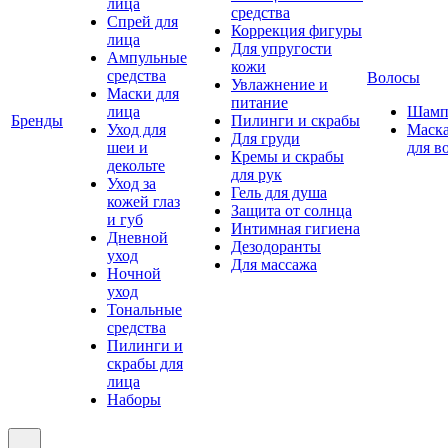
лица
средства
Спрей для
Коррекция фигуры
лица
Для упругости
Ампульные
кожи
средства
Волосы
Увлажнение и
Маски для
питание
лица
Шамп
Бренды
Пилинги и скрабы
Уход для
Маск
Для груди
шеи и
для в
Кремы и скрабы
декольте
для рук
Уход за
Гель для душа
кожей глаз
Защита от солнца
и губ
Интимная гигиена
Дневной
Дезодоранты
уход
Для массажа
Ночной
уход
Тональные
средства
Пилинги и
скрабы для
лица
Наборы