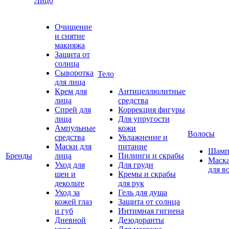
Лицо
Очищение
и снятие
макияжа
Защита от
солнца
Сыворотка
Тело
для лица
Крем для
Антицеллюлитные
лица
средства
Спрей для
Коррекция фигуры
лица
Для упругости
Ампульные
кожи
Волосы
средства
Увлажнение и
Маски для
питание
Шамп
Бренды
лица
Пилинги и скрабы
Маск
Уход для
Для груди
для в
шеи и
Кремы и скрабы
декольте
для рук
Уход за
Гель для душа
кожей глаз
Защита от солнца
и губ
Интимная гигиена
Дневной
Дезодоранты