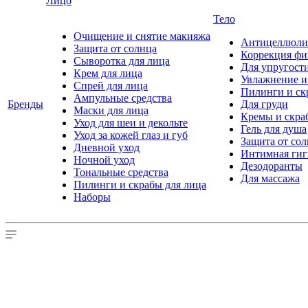
Лицо
Тело
Очищение и снятие макияжа
Антицеллюлит
Защита от солнца
Коррекция ф
Сыворотка для лица
Для упругост
Крем для лица
Увлажнение и
Спрей для лица
Пилинги и ск
Ампульные средства
Бренды
Для груди
Маски для лица
Кремы и скра
Уход для шеи и декольте
Гель для душа
Уход за кожей глаз и губ
Защита от со
Дневной уход
Интимная гиг
Ночной уход
Дезодоранты
Тональные средства
Для массажа
Пилинги и скрабы для лица
Наборы