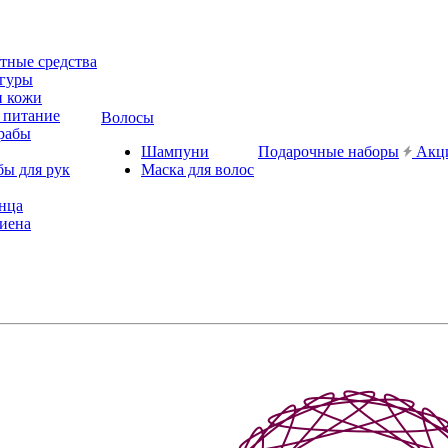
ные средства
игуры
и кожи
 питание
Волосы
рабы
Шампуни
Подарочные наборы
Акц
бы для рук
Маска для волос
лнца
иена