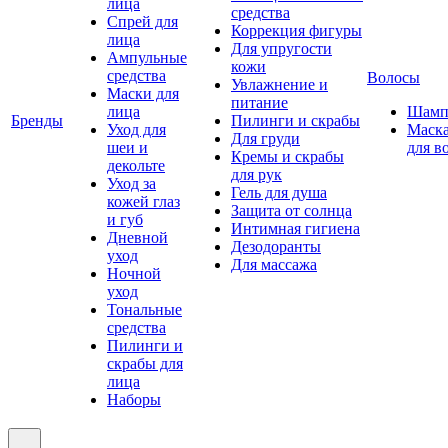
лица
средства
Спрей для
Коррекция фигуры
лица
Для упругости
Ампульные
кожи
средства
Волосы
Увлажнение и
Маски для
питание
лица
Шамп
Бренды
Пилинги и скрабы
Уход для
Маск
Для груди
шеи и
для в
Кремы и скрабы
декольте
для рук
Уход за
Гель для душа
кожей глаз
Защита от солнца
и губ
Интимная гигиена
Дневной
Дезодоранты
уход
Для массажа
Ночной
уход
Тональные
средства
Пилинги и
скрабы для
лица
Наборы