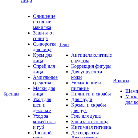
Лицо
Очищение
и снятие
макияжа
Защита от
солнца
Сыворотка
Тело
для лица
Крем для
Антицеллюлитные
лица
средства
Спрей для
Коррекция фигуры
лица
Для упругости
Ампульные
кожи
Волосы
средства
Увлажнение и
Маски для
питание
Шамп
Бренды
лица
Пилинги и скрабы
Маск
Уход для
Для груди
для в
шеи и
Кремы и скрабы
декольте
для рук
Уход за
Гель для душа
кожей глаз
Защита от солнца
и губ
Интимная гигиена
Дневной
Дезодоранты