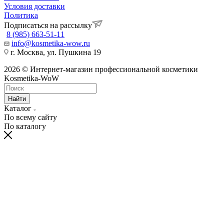
Условия доставки
Политика
Подписаться на рассылку
8 (985) 663-51-11
info@kosmetika-wow.ru
г. Москва, ул. Пушкина 19
2026 © Интернет-магазин профессиональной косметики
Kosmetika-WoW
Найти
Каталог
По всему сайту
По каталогу
hentai
telugu
bangalore
village
moti
himarsha
sexy
kissing
spy
نيك
سكس
ナ
سكس
ينيك
ク
china
actress
porn
kannada
aurat
venkatsamy
hot
sexy
cam
الابن
مصر
مراهقات
ام
ン
リ
dress
xnxx
videos
sex
ki
anybunny.mobi
lesbian
video
sex
وامه
عرب
روسى
صاحبه
パ
ス
bluhentai.com
videos
orgyvideos.info
hardcoreporntrends.com
chudai
indian
girls
indianxxxonline.com
pornozavr.net
gottorco.com
tubepatrol.pro
pornoshock.org
nusexy.com
動
タ
best
foxporns.info
xxx
ravaligoswami
video
sexey
fucking
bengalixxxvideo
telugu
سكس
نيك
سكس
افلام
画
ル
hentai
miss
www.com
freshxxxtube.mobi
girls
bluefilm
kajal
دكتورة
وبعبصه
متنقبين
سكس
エ
映
manga
india
mp4moviez.la
videos
sex
الشيميل
site
sex
povporntrends.com
images
ロ
像
video
freida
freejavstreaming.net
javcensored.mobi