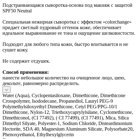
Подстраивающаяся сыворотка-основа под макияж с защитой
SPF50 Neutral
Специальная нежирная сыворотка с эффектом «colorchange»
придает светлый пудровый оттенок коже, обеспечивает
идеальное выравнивание ее тона и ощущение шелковистости.
Подходит для любого типа кожи, быстро впитывается и не
сушит кожу.
Не содержит отдушек.
Способ применения:
нанести небольшое количество на очищенное лицо, шею,
декольте, равномерно распределить.
Water (Aqua), Cyclopentasiloxane, Dimethicone, Dimethicone
Crosspolymer, Isododecane, Propanediol, Lauryl PEG-9
Polymethylsiloxyethyl Dimethicone, Cetyl PEG/PPG-10/1
Dimethicone, Nylon-12, Triethoxycaprylylsilane, Cyclomethicone,
Dimethiconol, (CI 77492), ( CI 77499), (CI 77491), Mica, Silica
Dimethyl Silyate, Polyester-1, Sodium Chloride, Disteardimonium
Hectorite, SDA 40, Magnesium Aluminum Silicate, Polysorbate20,
Phenoxyethanol, Ethylhexylglycerin