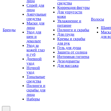
лица
средства
Спрей для
Коррекция фигуры
лица
Для упругости
Ампульные
кожи
средства
Волосы
Увлажнение и
Маски для
питание
лица
Шамп
Бренды
Пилинги и скрабы
Уход для
Маск
Для груди
шеи и
для в
Кремы и скрабы
декольте
для рук
Уход за
Гель для душа
кожей глаз
Защита от солнца
и губ
Интимная гигиена
Дневной
Дезодоранты
уход
Для массажа
Ночной
уход
Тональные
средства
Пилинги и
скрабы для
лица
Наборы