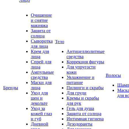
Лицо
Очищение
и снятие
макияжа
Защита от
солнца
Сыворотка
Тело
для лица
Крем для
Антицеллюлитные
лица
средства
Спрей для
Коррекция фигуры
лица
Для упругости
Ампульные
кожи
Волосы
средства
Увлажнение и
Маски для
питание
Шамп
Бренды
лица
Пилинги и скрабы
Маск
Уход для
Для груди
для в
шеи и
Кремы и скрабы
декольте
для рук
Уход за
Гель для душа
кожей глаз
Защита от солнца
и губ
Интимная гигиена
Дневной
Дезодоранты