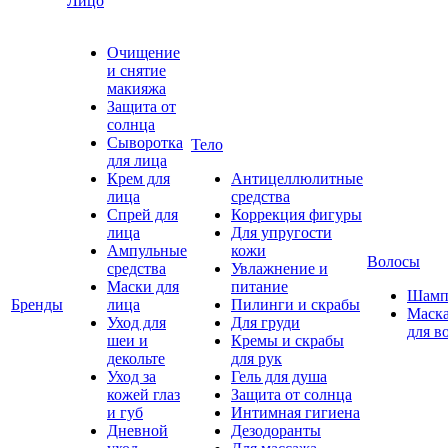
Лицо
Очищение
и снятие
макияжа
Защита от
солнца
Сыворотка
Тело
для лица
Крем для
Антицеллюлитные
лица
средства
Спрей для
Коррекция фигуры
лица
Для упругости
Ампульные
кожи
Волосы
средства
Увлажнение и
Маски для
питание
Шамп
Бренды
лица
Пилинги и скрабы
Маск
Уход для
Для груди
для в
шеи и
Кремы и скрабы
декольте
для рук
Уход за
Гель для душа
кожей глаз
Защита от солнца
и губ
Интимная гигиена
Дневной
Дезодоранты