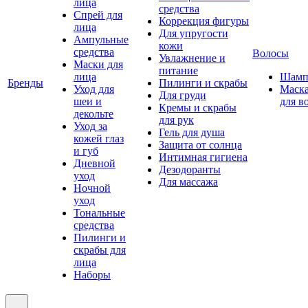
лица
средства
Спрей для
Коррекция фигуры
лица
Для упругости
Ампульные
кожи
средства
Волосы
Увлажнение и
Маски для
питание
лица
Шамп
Бренды
Пилинги и скрабы
Уход для
Маск
Для груди
шеи и
для в
Кремы и скрабы
декольте
для рук
Уход за
Гель для душа
кожей глаз
Защита от солнца
и губ
Интимная гигиена
Дневной
Дезодоранты
уход
Для массажа
Ночной
уход
Тональные
средства
Пилинги и
скрабы для
лица
Наборы