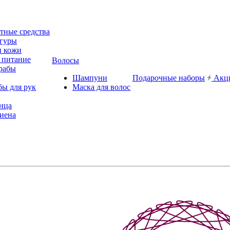
ные средства
игуры
и кожи
 питание
Волосы
рабы
Шампуни
Подарочные наборы
Акц
бы для рук
Маска для волос
лнца
иена