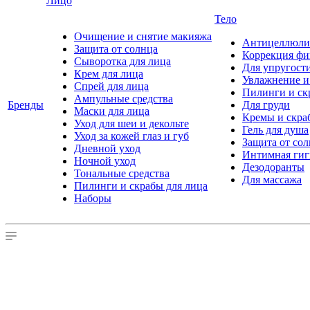
Лицо
Тело
Очищение и снятие макияжа
Антицеллюлит
Защита от солнца
Коррекция ф
Сыворотка для лица
Для упругост
Крем для лица
Увлажнение и
Спрей для лица
Пилинги и ск
Ампульные средства
Бренды
Для груди
Маски для лица
Кремы и скра
Уход для шеи и декольте
Гель для душа
Уход за кожей глаз и губ
Защита от со
Дневной уход
Интимная гиг
Ночной уход
Дезодоранты
Тональные средства
Для массажа
Пилинги и скрабы для лица
Наборы