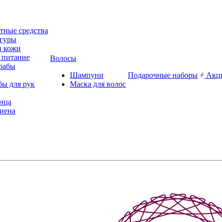
ные средства
игуры
и кожи
 питание
Волосы
рабы
Шампуни
Подарочные наборы
Акц
бы для рук
Маска для волос
лнца
иена