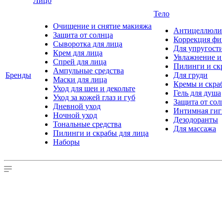
Лицо
Тело
Очищение и снятие макияжа
Антицеллюлит
Защита от солнца
Коррекция ф
Сыворотка для лица
Для упругост
Крем для лица
Увлажнение и
Спрей для лица
Пилинги и ск
Ампульные средства
Бренды
Для груди
Маски для лица
Кремы и скра
Уход для шеи и декольте
Гель для душа
Уход за кожей глаз и губ
Защита от со
Дневной уход
Интимная гиг
Ночной уход
Дезодоранты
Тональные средства
Для массажа
Пилинги и скрабы для лица
Наборы