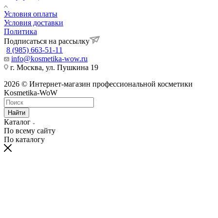
Условия оплаты
Условия доставки
Политика
Подписаться на рассылку
8 (985) 663-51-11
info@kosmetika-wow.ru
г. Москва, ул. Пушкина 19
2026 © Интернет-магазин профессиональной косметики
Kosmetika-WoW
Найти
Каталог
По всему сайту
По каталогу
hentai
telugu
bangalore
village
moti
himarsha
sexy
kissing
spy
نيك
سكس
ナ
سكس
ينيك
ク
china
actress
porn
kannada
aurat
venkatsamy
hot
sexy
cam
الابن
مصر
مراهقات
ام
ン
リ
dress
xnxx
videos
sex
ki
anybunny.mobi
lesbian
video
sex
وامه
عرب
روسى
صاحبه
パ
ス
bluhentai.com
videos
orgyvideos.info
hardcoreporntrends.com
chudai
indian
girls
indianxxxonline.com
pornozavr.net
gottorco.com
tubepatrol.pro
pornoshock.org
nusexy.com
動
タ
best
foxporns.info
xxx
ravaligoswami
video
sexey
fucking
bengalixxxvideo
telugu
سكس
نيك
سكس
افلام
画
ル
hentai
miss
www.com
freshxxxtube.mobi
girls
bluefilm
kajal
دكتورة
وبعبصه
متنقبين
سكس
エ
映
manga
india
mp4moviez.la
videos
sex
الشيميل