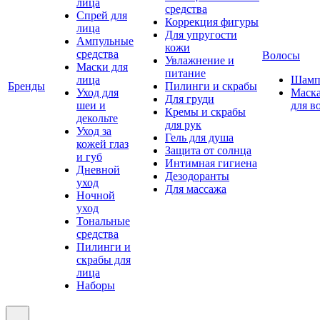
лица
средства
Спрей для
Коррекция фигуры
лица
Для упругости
Ампульные
кожи
средства
Волосы
Увлажнение и
Маски для
питание
лица
Шамп
Бренды
Пилинги и скрабы
Уход для
Маск
Для груди
шеи и
для в
Кремы и скрабы
декольте
для рук
Уход за
Гель для душа
кожей глаз
Защита от солнца
и губ
Интимная гигиена
Дневной
Дезодоранты
уход
Для массажа
Ночной
уход
Тональные
средства
Пилинги и
скрабы для
лица
Наборы