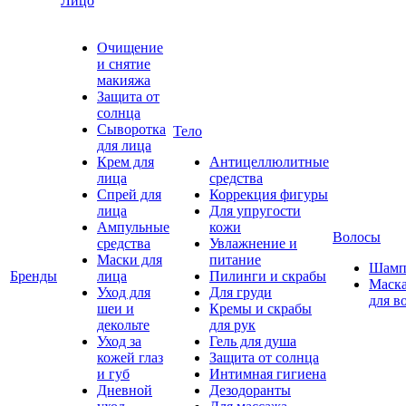
Лицо
Очищение
и снятие
макияжа
Защита от
солнца
Сыворотка
Тело
для лица
Крем для
Антицеллюлитные
лица
средства
Спрей для
Коррекция фигуры
лица
Для упругости
Ампульные
кожи
Волосы
средства
Увлажнение и
Маски для
питание
Шамп
Бренды
лица
Пилинги и скрабы
Маск
Уход для
Для груди
для в
шеи и
Кремы и скрабы
декольте
для рук
Уход за
Гель для душа
кожей глаз
Защита от солнца
и губ
Интимная гигиена
Дневной
Дезодоранты