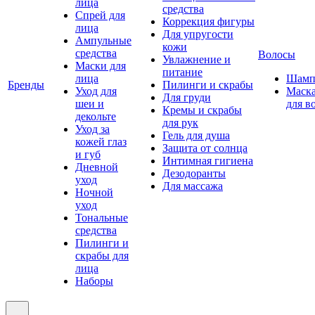
лица
средства
Спрей для
Коррекция фигуры
лица
Для упругости
Ампульные
кожи
средства
Волосы
Увлажнение и
Маски для
питание
лица
Шамп
Бренды
Пилинги и скрабы
Уход для
Маск
Для груди
шеи и
для в
Кремы и скрабы
декольте
для рук
Уход за
Гель для душа
кожей глаз
Защита от солнца
и губ
Интимная гигиена
Дневной
Дезодоранты
уход
Для массажа
Ночной
уход
Тональные
средства
Пилинги и
скрабы для
лица
Наборы