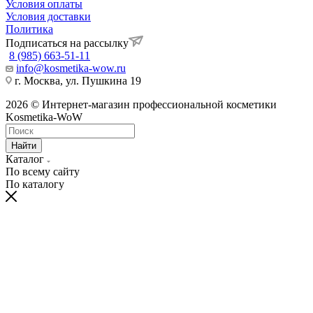
Условия оплаты
Условия доставки
Политика
Подписаться на рассылку
8 (985) 663-51-11
info@kosmetika-wow.ru
г. Москва, ул. Пушкина 19
2026 © Интернет-магазин профессиональной косметики
Kosmetika-WoW
Найти
Каталог
По всему сайту
По каталогу
hentai
telugu
bangalore
village
moti
himarsha
sexy
kissing
spy
نيك
سكس
ナ
سكس
ينيك
ク
china
actress
porn
kannada
aurat
venkatsamy
hot
sexy
cam
الابن
مصر
مراهقات
ام
ン
リ
dress
xnxx
videos
sex
ki
anybunny.mobi
lesbian
video
sex
وامه
عرب
روسى
صاحبه
パ
ス
bluhentai.com
videos
orgyvideos.info
hardcoreporntrends.com
chudai
indian
girls
indianxxxonline.com
pornozavr.net
gottorco.com
tubepatrol.pro
pornoshock.org
nusexy.com
動
タ
best
foxporns.info
xxx
ravaligoswami
video
sexey
fucking
bengalixxxvideo
telugu
سكس
نيك
سكس
افلام
画
ル
hentai
miss
www.com
freshxxxtube.mobi
girls
bluefilm
kajal
دكتورة
وبعبصه
متنقبين
سكس
エ
映
manga
india
mp4moviez.la
videos
sex
الشيميل
site
sex
povporntrends.com
images
ロ
像
video
freida