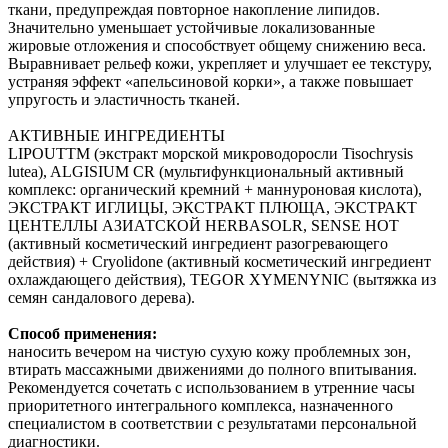
ткани, предупреждая повторное накопление липидов.
Значительно уменьшает устойчивые локализованные
жировые отложения и способствует общему снижению веса.
Выравнивает рельеф кожи, укрепляет и улучшает ее текстуру,
устраняя эффект «апельсиновой корки», а также повышает
упругость и эластичность тканей.
АКТИВНЫЕ ИНГРЕДИЕНТЫ
LIPOUTTM (экстракт морской микроводоросли Tisochrysis
lutea), ALGISIUM CR (мультифункциональный активный
комплекс: органический кремний + маннуроновая кислота),
ЭКСТРАКТ ИГЛИЦЫ, ЭКСТРАКТ ПЛЮЩА, ЭКСТРАКТ
ЦЕНТЕЛЛЫ АЗИАТСКОЙ HERBASOLR, SENSE HOT
(активный косметический ингредиент разогревающего
действия) + Cryolidone (активный косметический ингредиент
охлаждающего действия), TEGOR XYMENYNIC (вытяжка из
семян сандалового дерева).
Способ применения:
наносить вечером на чистую сухую кожу проблемных зон,
втирать массажными движениями до полного впитывания.
Рекомендуется сочетать с использованием в утренние часы
приоритетного интегрального комплекса, назначенного
специалистом в соответствии с результатами персональной
диагностики.