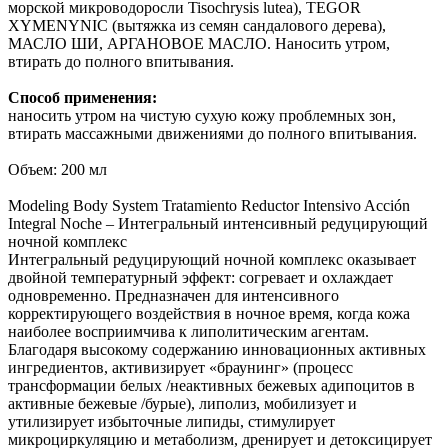
морской микроводоросли Tisochrysis lutea), TEGOR
XYMENYNIC (вытяжка из семян сандалового дерева),
МАСЛО ШИ, АРГАНОВОЕ МАСЛО. Наносить утром,
втирать до полного впитывания.
Способ применения:
наносить утром на чистую сухую кожу проблемных зон,
втирать массажными движениями до полного впитывания.
Объем: 200 мл
Modeling Body System Tratamiento Reductor Intensivo Acción
Integral Noche – Интегральный интенсивный редуцирующий
ночной комплекс
Интегральный редуцирующий ночной комплекс оказывает
двойной температурный эффект: согревает и охлаждает
одновременно. Предназначен для интенсивного
корректирующего воздействия в ночное время, когда кожа
наиболее восприимчива к липолитическим агентам.
Благодаря высокому содержанию инновационных активных
ингредиентов, активизирует «браунинг» (процесс
трансформации белых /неактивных бежевых адипоцитов в
активные бежевые /бурые), липолиз, мобилизует и
утилизирует избыточные липиды, стимулирует
микроциркуляцию и метаболизм, дренирует и детоксицирует