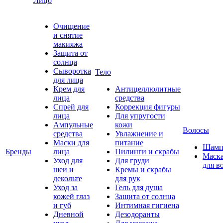
Лицо
Очищение
и снятие
макияжа
Защита от
солнца
Сыворотка
Тело
для лица
Крем для
Антицеллюлитные
лица
средства
Спрей для
Коррекция фигуры
лица
Для упругости
Ампульные
кожи
Волосы
средства
Увлажнение и
Маски для
питание
Шамп
Бренды
лица
Пилинги и скрабы
Маск
Уход для
Для груди
для в
шеи и
Кремы и скрабы
декольте
для рук
Уход за
Гель для душа
кожей глаз
Защита от солнца
и губ
Интимная гигиена
Дневной
Дезодоранты