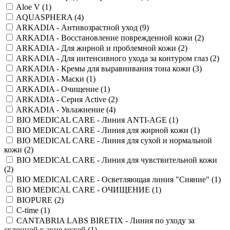
Aloe V (
1
)
AQUASPHERA (
4
)
ARKADIA - Антивозрастной уход (
9
)
ARKADIA - Восстановление поврежденной кожи (
2
)
ARKADIA - Для жирной и проблемной кожи (
2
)
ARKADIA - Для интенсивного ухода за контуром глаз (
2
)
ARKADIA - Кремы для выравнивания тона кожи (
3
)
ARKADIA - Маски (
1
)
ARKADIA - Очищение (
1
)
ARKADIA - Серия Active (
2
)
ARKADIA - Увлажнение (
4
)
BIO MEDICAL CARE - Линия ANTI-AGE (
1
)
BIO MEDICAL CARE - Линия для жирной кожи (
1
)
BIO MEDICAL CARE - Линия для сухой и нормальной
кожи (
2
)
BIO MEDICAL CARE - Линия для чувствительной кожи
(
2
)
BIO MEDICAL CARE - Осветляющая линия "Сияние" (
1
)
BIO MEDICAL CARE - ОЧИЩЕНИЕ (
1
)
BIOPURE (
2
)
C-time (
1
)
CANTABRIA LABS BIRETIX - Линия по уходу за
склонной к акне кожей (
1
)