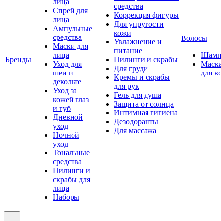
лица
средства
Спрей для
Коррекция фигуры
лица
Для упругости
Ампульные
кожи
средства
Волосы
Увлажнение и
Маски для
питание
лица
Шамп
Бренды
Пилинги и скрабы
Уход для
Маск
Для груди
шеи и
для в
Кремы и скрабы
декольте
для рук
Уход за
Гель для душа
кожей глаз
Защита от солнца
и губ
Интимная гигиена
Дневной
Дезодоранты
уход
Для массажа
Ночной
уход
Тональные
средства
Пилинги и
скрабы для
лица
Наборы