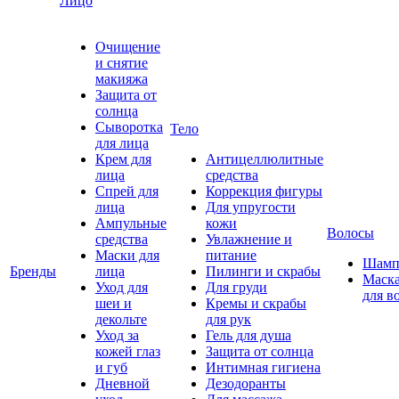
Лицо
Очищение
и снятие
макияжа
Защита от
солнца
Сыворотка
Тело
для лица
Крем для
Антицеллюлитные
лица
средства
Спрей для
Коррекция фигуры
лица
Для упругости
Ампульные
кожи
Волосы
средства
Увлажнение и
Маски для
питание
Шамп
Бренды
лица
Пилинги и скрабы
Маск
Уход для
Для груди
для в
шеи и
Кремы и скрабы
декольте
для рук
Уход за
Гель для душа
кожей глаз
Защита от солнца
и губ
Интимная гигиена
Дневной
Дезодоранты