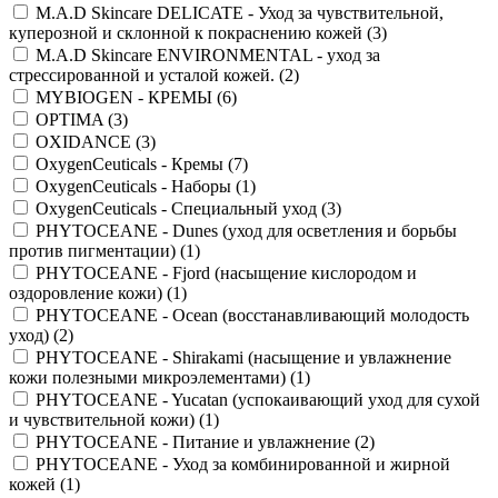
M.A.D Skincare DELICATE - Уход за чувствительной,
куперозной и склонной к покраснению кожей (
3
)
M.A.D Skincare ENVIRONMENTAL - уход за
стрессированной и усталой кожей. (
2
)
MYBIOGEN - КРЕМЫ (
6
)
OPTIMA (
3
)
OXIDANCE (
3
)
OxygenCeuticals - Кремы (
7
)
OxygenCeuticals - Наборы (
1
)
OxygenCeuticals - Специальный уход (
3
)
PHYTOCEANE - Dunes (уход для осветления и борьбы
против пигментации) (
1
)
PHYTOCEANE - Fjord (насыщение кислородом и
оздоровление кожи) (
1
)
PHYTOCEANE - Ocean (восстанавливающий молодость
уход) (
2
)
PHYTOCEANE - Shirakami (насыщение и увлажнение
кожи полезными микроэлементами) (
1
)
PHYTOCEANE - Yucatan (успокаивающий уход для сухой
и чувствительной кожи) (
1
)
PHYTOCEANE - Питание и увлажнение (
2
)
PHYTOCEANE - Уход за комбинированной и жирной
кожей (
1
)