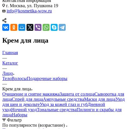
Контактная информация
г. Москва, ул. Пушкина 19
info@kosmetika-wow.ru
Крем для лица
Главная
—
Каталог
—
Лицо
Тело
Волосы
Подарочные наборы
—
Крем для лица
Очищение и снятие макияжа
Защита от солнца
Сыворотка для
лица
Спрей для лица
Ампульные средства
Маски для лица
Уход
для шеи и декольте
Уход за кожей глаз и губ
Дневной
уход
Ночной уход
Тональные средства
Пилинги и скрабы для
лица
Наборы
Фильтр
По популярности (возрастание)