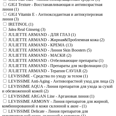
GIGI Texture - Восстанавливающая и антивозрастная
линия (
1
)
GIGI Vitamin E - Антиоксидантная и антикуперозная
линия (
3
)
IRETINOL (
1
)
Jalea Real Ginseng (
3
)
JULIETTE ARMAND - ДЛЯ ГЛАЗ (
1
)
JULIETTE ARMAND - Жирная&Проблемная кожа (
2
)
JULIETTE ARMAND - КРЕМА (
13
)
JULIETTE ARMAND - Линия Skin Boosters (
5
)
JULIETTE ARMAND - МАСКИ (
2
)
JULIETTE ARMAND - Отбеливающие препараты (
1
)
JULIETTE ARMAND - Препараты для эксфолиации (
1
)
JULIETTE ARMAND - Терапия CAVIAR (
2
)
LEVISSIME - Средства по уходу за телом (
1
)
LEVISSIME Anti-Aging - Антивозрастной уход для лица (
2
)
LEVISSIME AQUA - Линия препаратов для ухода за сухой
и обезвоженной кожей (
2
)
LEVISSIME ARGAN Line - Aргановая линия (
1
)
LEVISSIME ARMONY - Линия препаратов для жирной,
комбинированной и кожи склонной к акне - (
1
)
LEVISSIME Delicate - Линия препаратов для
чувствительной кожи, склонной к куперозу (
1
)