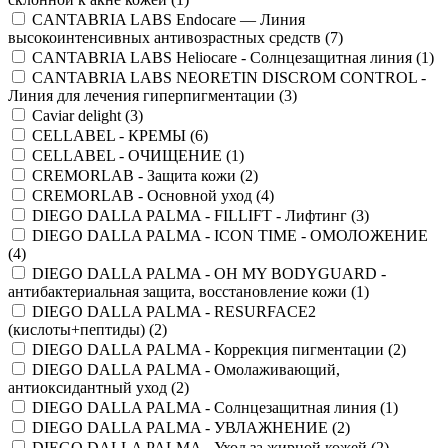
CANTABRIA LABS Endocare — Линия
высокоинтенсивных антивозрастных средств (
7
)
CANTABRIA LABS Heliocare - Cолнцезащитная линия (
1
)
CANTABRIA LABS NEORETIN DISCROM CONTROL -
Линия для лечения гиперпигментации (
3
)
Caviar delight (
3
)
CELLABEL - КРЕМЫ (
6
)
CELLABEL - ОЧИЩЕНИЕ (
1
)
CREMORLAB - Защита кожи (
2
)
CREMORLAB - Основной уход (
4
)
DIEGO DALLA PALMA - FILLIFT - Лифтинг (
3
)
DIEGO DALLA PALMA - ICON TIME - ОМОЛОЖЕНИЕ
(
4
)
DIEGO DALLA PALMA - OH MY BODYGUARD -
антибактериальная защита, восстановление кожи (
1
)
DIEGO DALLA PALMA - RESURFACE2
(кислоты+пептиды) (
2
)
DIEGO DALLA PALMA - Коррекция пигментации (
2
)
DIEGO DALLA PALMA - Омолаживающий,
антиоксидантный уход (
2
)
DIEGO DALLA PALMA - Солнцезащитная линия (
1
)
DIEGO DALLA PALMA - УВЛАЖНЕНИЕ (
2
)
DIEGO DALLA PALMA - Уход за жирной кожей (
2
)