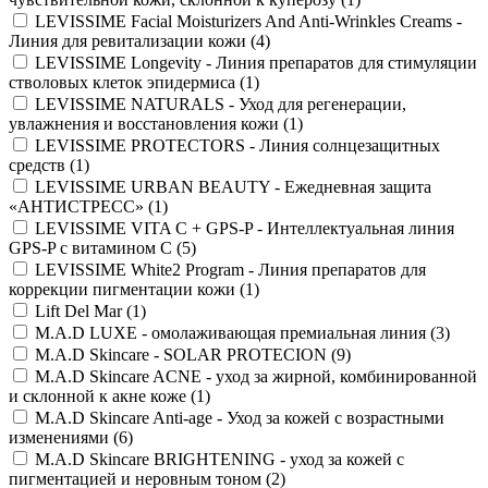
LEVISSIME Facial Moisturizers And Anti-Wrinkles Creams -
Линия для ревитализации кожи (
4
)
LEVISSIME Longevity - Линия препаратов для стимуляции
стволовых клеток эпидермиса (
1
)
LEVISSIME NATURALS - Уход для регенерации,
увлажнения и восстановления кожи (
1
)
LEVISSIME PROTECTORS - Линия солнцезащитных
средств (
1
)
LEVISSIME URBAN BEAUTY - Ежедневная защита
«АНТИСТРЕСС» (
1
)
LEVISSIME VITA C + GPS-P - Интеллектуальная линия
GPS-P с витамином C (
5
)
LEVISSIME White2 Program - Линия препаратов для
коррекции пигментации кожи (
1
)
Lift Del Mar (
1
)
M.A.D LUXE - омолаживающая премиальная линия (
3
)
M.A.D Skincare - SOLAR PROTECION (
9
)
M.A.D Skincare ACNE - уход за жирной, комбинированной
и склонной к акне коже (
1
)
M.A.D Skincare Anti-age - Уход за кожей с возрастными
изменениями (
6
)
M.A.D Skincare BRIGHTENING - уход за кожей с
пигментацией и неровным тоном (
2
)