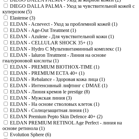
DIEGO DALLA PALMA - Уход за чувствительной кожей с
куперозом (
5
)
Elastense (
3
)
ELDAN - Acnevect - Уход за проблемной кожей (
1
)
ELDAN - Age-Out Treatment (
1
)
ELDAN - Azulene - Для чувствительной кожи (
1
)
ELDAN - CELLULAR SHOCK 35+ (
1
)
ELDAN - Hydro C Мультивитаминный комплекс (
1
)
ELDAN - Ialuron Treatment - Линия на основе
гиалуроновой кислоты (
1
)
ELDAN - PREMIUM BIOTHOX-TIME (
1
)
ELDAN - PREMIUM ECTA 40+ (
1
)
ELDAN - Rebalance - Здоровая кожа лица (
1
)
ELDAN - Интенсивный лифтинг с DMAE (
1
)
ELDAN - Линия кремов le prestige (
8
)
ELDAN - Мужская линия (
3
)
ELDAN - На основе стволовых клеток (
1
)
ELDAN - Солнцезащитная линия (
1
)
ELDAN Premium Pepto Skin Defence 40+ (
2
)
ELDAN PREMIUM RETINOL Age Perfect - линия на
основе ретинола (
1
)
Evolution Sphere (
6
)