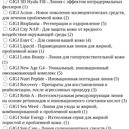
GIGI 3D Hyalu Fill - Линия с эффектом интрадермальных
филлеров (
1
)
GIGI Acnon - Новое поколение космецевтических средств,
для лечения проблемной кожи (
2
)
GIGI Bioplasma - Регенерация и оздоровление (
5
)
GIGI City NAP - Для защиты кожи от вредного
воздействия окружающей среды (
2
)
GIGI Ester C - Для сияния вашей кожи (
4
)
GIGI Lipacid - Парамедицинская линия для жирной,
проблемной кожи (
1
)
GIGI Lotus Beauty - Линия для гиперчувствительной кожи
(
1
)
GIGI New Age G4 - Уникальный, инновационный
омолаживающий комплекс (
5
)
GIGI Nutri Peptide - Иновационная пептидная линия (
5
)
GIGI Recovery - Препараты для восстановления и
реабилитации, после агрессивных процедур (
3
)
GIGI Retin A - Интеллектуальная ремодулирующая линия
на основе ретиноидов и инновационного сочетания кислот (
3
)
GIGI Sea Weed - Линия для ухода за жирной,
комбинированной и проблемной кожей (
1
)
GIGI Solar Energy - Ихтиоловая серия для жирной
пористой и проблемной кожи. (
1
)
GIGI Sun Care - Линия солнцезащитных средств (
3
)