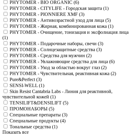
PHYTOMER - BIO ORGANIC (
6
)
PHYTOMER - CITYLIFE - Городская защита (
1
)
PHYTOMER - PIONNIERE XMF (
3
)
PHYTOMER - Антивозрастной уход для лица (
5
)
PHYTOMER - Жирная, комбинированная кожа (
1
)
PHYTOMER - Очищение, тонизация и эксфолиация лица
(
1
)
PHYTOMER - Подарочные наборы, свечи (
3
)
PHYTOMER - Солнцезащитные средства (
3
)
PHYTOMER - Средства для мужчин (
2
)
PHYTOMER - Увлажняющие средства для лица (
6
)
PHYTOMER - Уход за областью вокруг глаз (
2
)
PHYTOMER - Чувствительная, реактивная кожа (
2
)
Pure&Perfect (
3
)
SENSI-WELL (
1
)
Skin Resist Cantabria Labs - Линия для реактивной,
чувствительной кожей (
1
)
TENSILIFT&DENSILIFT (
5
)
ПРОМОНАБОРЫ (
5
)
Специальные препараты (
3
)
Специальные продукты (
4
)
Тональные средства (
1
)
Показать все