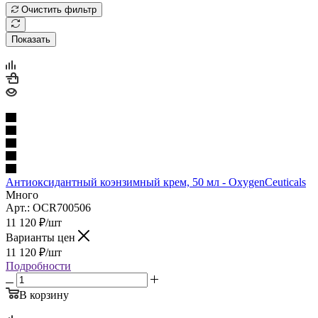
Очистить фильтр
Показать
Антиоксидантный коэнзимный крем, 50 мл - OxygenCeuticals
Много
Арт.: OCR700506
11 120
₽
/шт
Варианты цен
11 120
₽
/шт
Подробности
В корзину