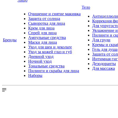
Лицо
Тело
Очищение и снятие макияжа
Антицеллюлит
Защита от солнца
Коррекция ф
Сыворотка для лица
Для упругост
Крем для лица
Увлажнение и
Спрей для лица
Пилинги и ск
Ампульные средства
Бренды
Для груди
Маски для лица
Кремы и скра
Уход для шеи и декольте
Гель для душа
Уход за кожей глаз и губ
Защита от со
Дневной уход
Интимная гиг
Ночной уход
Дезодоранты
Тональные средства
Для массажа
Пилинги и скрабы для лица
Наборы