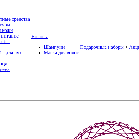
ные средства
игуры
и кожи
 питание
Волосы
рабы
Шампуни
Подарочные наборы
Акц
бы для рук
Маска для волос
лнца
иена