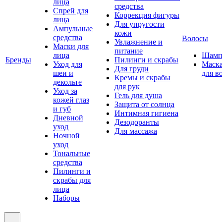
лица
средства
Спрей для
Коррекция фигуры
лица
Для упругости
Ампульные
кожи
средства
Волосы
Увлажнение и
Маски для
питание
лица
Шамп
Бренды
Пилинги и скрабы
Уход для
Маск
Для груди
шеи и
для в
Кремы и скрабы
декольте
для рук
Уход за
Гель для душа
кожей глаз
Защита от солнца
и губ
Интимная гигиена
Дневной
Дезодоранты
уход
Для массажа
Ночной
уход
Тональные
средства
Пилинги и
скрабы для
лица
Наборы