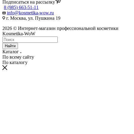
Подписаться на рассылку
8 (985) 663-51-11
info@kosmetika-wow.ru
г. Москва, ул. Пушкина 19
2026 © Интернет-магазин профессиональной косметики
Kosmetika-WoW
Найти
Каталог
По всему сайту
По каталогу
hentai
telugu
bangalore
village
moti
himarsha
sexy
kissing
spy
نيك
سكس
ナ
سكس
ينيك
ク
china
actress
porn
kannada
aurat
venkatsamy
hot
sexy
cam
الابن
مصر
مراهقات
ام
ン
リ
dress
xnxx
videos
sex
ki
anybunny.mobi
lesbian
video
sex
وامه
عرب
روسى
صاحبه
パ
ス
bluhentai.com
videos
orgyvideos.info
hardcoreporntrends.com
chudai
indian
girls
indianxxxonline.com
pornozavr.net
gottorco.com
tubepatrol.pro
pornoshock.org
nusexy.com
動
タ
best
foxporns.info
xxx
ravaligoswami
video
sexey
fucking
bengalixxxvideo
telugu
سكس
نيك
سكس
افلام
画
ル
hentai
miss
www.com
freshxxxtube.mobi
girls
bluefilm
kajal
دكتورة
وبعبصه
متنقبين
سكس
エ
映
manga
india
mp4moviez.la
videos
sex
الشيميل
site
sex
povporntrends.com
images
ロ
像
video
freida
freejavstreaming.net
javcensored.mobi
pinto
美
綾
hot
少
瀬