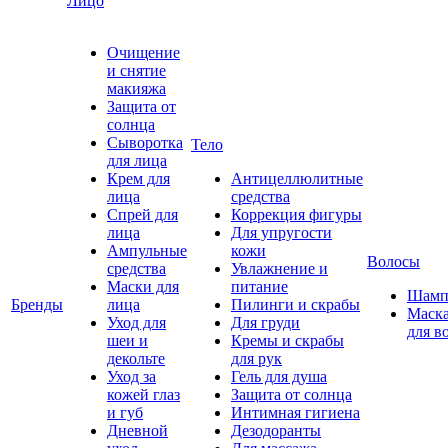
Лицо
Очищение
и снятие
макияжа
Защита от
солнца
Сыворотка
Тело
для лица
Крем для
Антицеллюлитные
лица
средства
Спрей для
Коррекция фигуры
лица
Для упругости
Ампульные
кожи
Волосы
средства
Увлажнение и
Маски для
питание
Шамп
Бренды
лица
Пилинги и скрабы
Маск
Уход для
Для груди
для в
шеи и
Кремы и скрабы
декольте
для рук
Уход за
Гель для душа
кожей глаз
Защита от солнца
и губ
Интимная гигиена
Дневной
Дезодоранты