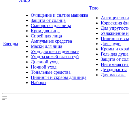
Лицо
Тело
Очищение и снятие макияжа
Антицеллюлит
Защита от солнца
Коррекция ф
Сыворотка для лица
Для упругост
Крем для лица
Увлажнение и
Спрей для лица
Пилинги и ск
Ампульные средства
Бренды
Для груди
Маски для лица
Кремы и скра
Уход для шеи и декольте
Гель для душа
Уход за кожей глаз и губ
Защита от со
Дневной уход
Интимная гиг
Ночной уход
Дезодоранты
Тональные средства
Для массажа
Пилинги и скрабы для лица
Наборы