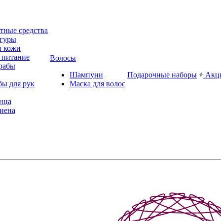
ные средства
игуры
и кожи
 питание
Волосы
рабы
Шампуни
Подарочные наборы
Акц
бы для рук
Маска для волос
лнца
иена