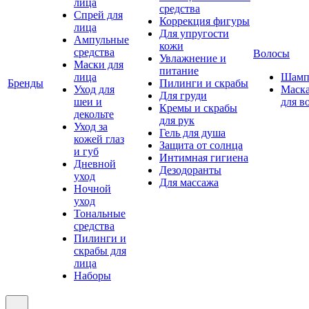
лица
средства
Спрей для
Коррекция фигуры
лица
Для упругости
Ампульные
кожи
средства
Волосы
Увлажнение и
Маски для
питание
лица
Шамп
Бренды
Пилинги и скрабы
Уход для
Маск
Для груди
шеи и
для в
Кремы и скрабы
декольте
для рук
Уход за
Гель для душа
кожей глаз
Защита от солнца
и губ
Интимная гигиена
Дневной
Дезодоранты
уход
Для массажа
Ночной
уход
Тональные
средства
Пилинги и
скрабы для
лица
Наборы