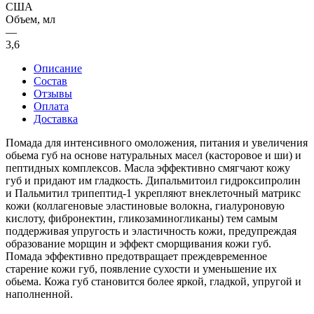
США
Объем, мл
—
3,6
Описание
Состав
Отзывы
Оплата
Доставка
Помада для интенсивного омоложения, питания и увеличения
обьема губ на основе натуральных масел (касторовое и ши) и
пептидных комплексов. Масла эффективно смягчают кожу
губ и придают им гладкость. Дипальмитоил гидроксипролин
и Пальмитил трипептид-1 укрепляют внеклеточный матрикс
кожи (коллагеновые эластиновые волокна, гиалуроновую
кислоту, фибронектин, гликозаминогликаны) тем самым
поддерживая упругость и эластичность кожи, предупреждая
образование морщин и эффект сморщивания кожи губ.
Помада эффективно предотвращает преждевременное
старение кожи губ, появление сухости и уменьшение их
обьема. Кожа губ становится более яркой, гладкой, упругой и
наполненной.