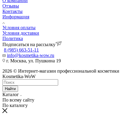
О компании
Отзывы
Контакты
Информация
Условия оплаты
Условия доставки
Политика
Подписаться на рассылку
8 (985) 663-51-11
info@kosmetika-wow.ru
г. Москва, ул. Пушкина 19
2026 © Интернет-магазин профессиональной косметики
Kosmetika-WoW
Найти
Каталог
По всему сайту
По каталогу
hentai
telugu
bangalore
village
moti
himarsha
sexy
kissing
spy
نيك
سكس
ナ
سكس
ينيك
ク
china
actress
porn
kannada
aurat
venkatsamy
hot
sexy
cam
الابن
مصر
مراهقات
ام
ン
リ
dress
xnxx
videos
sex
ki
anybunny.mobi
lesbian
video
sex
وامه
عرب
روسى
صاحبه
パ
ス
bluhentai.com
videos
orgyvideos.info
hardcoreporntrends.com
chudai
indian
girls
indianxxxonline.com
pornozavr.net
gottorco.com
tubepatrol.pro
pornoshock.org
nusexy.com