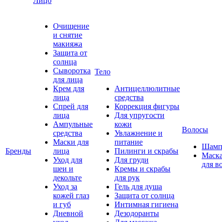
Лицо
Очищение
и снятие
макияжа
Защита от
солнца
Сыворотка
Тело
для лица
Крем для
Антицеллюлитные
лица
средства
Спрей для
Коррекция фигуры
лица
Для упругости
Ампульные
кожи
Волосы
средства
Увлажнение и
Маски для
питание
Шамп
Бренды
лица
Пилинги и скрабы
Маск
Уход для
Для груди
для в
шеи и
Кремы и скрабы
декольте
для рук
Уход за
Гель для душа
кожей глаз
Защита от солнца
и губ
Интимная гигиена
Дневной
Дезодоранты