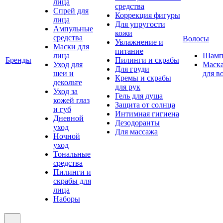
лица
средства
Спрей для
Коррекция фигуры
лица
Для упругости
Ампульные
кожи
средства
Волосы
Увлажнение и
Маски для
питание
лица
Шамп
Бренды
Пилинги и скрабы
Уход для
Маск
Для груди
шеи и
для в
Кремы и скрабы
декольте
для рук
Уход за
Гель для душа
кожей глаз
Защита от солнца
и губ
Интимная гигиена
Дневной
Дезодоранты
уход
Для массажа
Ночной
уход
Тональные
средства
Пилинги и
скрабы для
лица
Наборы