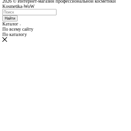
2026 © Интернет-магазин профессиональной косметики
Kosmetika-WoW
Найти
Каталог
По всему сайту
По каталогу
hentai
telugu
bangalore
village
moti
himarsha
sexy
kissing
spy
نيك
سكس
ナ
سكس
ينيك
ク
china
actress
porn
kannada
aurat
venkatsamy
hot
sexy
cam
الابن
مصر
مراهقات
ام
ン
リ
dress
xnxx
videos
sex
ki
anybunny.mobi
lesbian
video
sex
وامه
عرب
روسى
صاحبه
パ
ス
bluhentai.com
videos
orgyvideos.info
hardcoreporntrends.com
chudai
indian
girls
indianxxxonline.com
pornozavr.net
gottorco.com
tubepatrol.pro
pornoshock.org
nusexy.com
動
タ
best
foxporns.info
xxx
ravaligoswami
video
sexey
fucking
bengalixxxvideo
telugu
سكس
نيك
سكس
افلام
画
ル
hentai
miss
www.com
freshxxxtube.mobi
girls
bluefilm
kajal
دكتورة
وبعبصه
متنقبين
سكس
エ
映
manga
india
mp4moviez.la
videos
sex
الشيميل
site
sex
povporntrends.com
images
ロ
像
video
freida
freejavstreaming.net
javcensored.mobi
pinto
美
綾
hot
少
瀬
女
さ
4
く
人
ら
を
僕