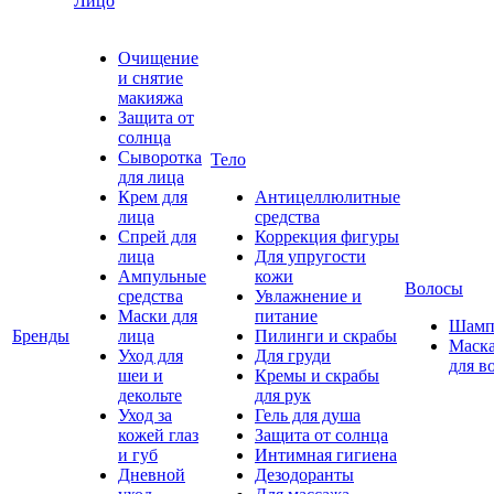
Лицо
Очищение
и снятие
макияжа
Защита от
солнца
Сыворотка
Тело
для лица
Крем для
Антицеллюлитные
лица
средства
Спрей для
Коррекция фигуры
лица
Для упругости
Ампульные
кожи
Волосы
средства
Увлажнение и
Маски для
питание
Шамп
Бренды
лица
Пилинги и скрабы
Маск
Уход для
Для груди
для в
шеи и
Кремы и скрабы
декольте
для рук
Уход за
Гель для душа
кожей глаз
Защита от солнца
и губ
Интимная гигиена
Дневной
Дезодоранты