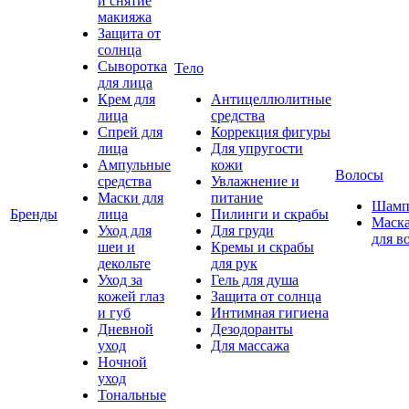
и снятие
макияжа
Защита от
солнца
Сыворотка
Тело
для лица
Крем для
Антицеллюлитные
лица
средства
Спрей для
Коррекция фигуры
лица
Для упругости
Ампульные
кожи
Волосы
средства
Увлажнение и
Маски для
питание
Шамп
Бренды
лица
Пилинги и скрабы
Маск
Уход для
Для груди
для в
шеи и
Кремы и скрабы
декольте
для рук
Уход за
Гель для душа
кожей глаз
Защита от солнца
и губ
Интимная гигиена
Дневной
Дезодоранты
уход
Для массажа
Ночной
уход
Тональные