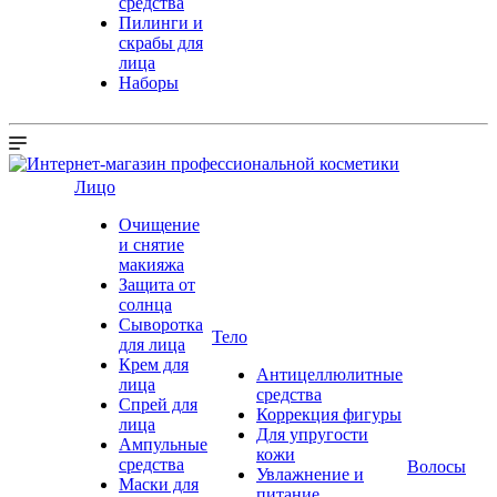
средства
Пилинги и
скрабы для
лица
Наборы
Лицо
Очищение
и снятие
макияжа
Защита от
солнца
Сыворотка
Тело
для лица
Крем для
Антицеллюлитные
лица
средства
Спрей для
Коррекция фигуры
лица
Для упругости
Ампульные
кожи
средства
Волосы
Увлажнение и
Маски для
питание