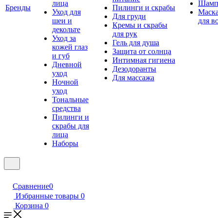
лица
Шамп
Бренды
Пилинги и скрабы
Уход для
Маск
Для груди
шеи и
для в
Кремы и скрабы
декольте
для рук
Уход за
Гель для душа
кожей глаз
Защита от солнца
и губ
Интимная гигиена
Дневной
Дезодоранты
уход
Для массажа
Ночной
уход
Тональные
средства
Пилинги и
скрабы для
лица
Наборы
Сравнение
0
Избранные товары
0
Корзина
0